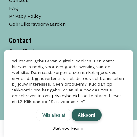
Contact
FAQ
Privacy Policy
Gebruikersvoorwaarden
Contact
SocialFactory
Kratonkade, 712
Wij maken gebruik van digitale cookies. Een aantal
hiervan is nodig voor een goede werking van de
3024 EX Rotterdam
website. Daarnaast zorgen onze marketingcookies
ervoor dat jij advertenties ziet die ook echt aansluiten
KvK: 60006188
bij jouw interesses. Geen probleem? Klik dan op
"Akkoord" om het gebruik van alle cookies zoals
Contact?
Klik hier
omschreven in ons
privacybeleid
toe te staan. Liever
niet? Klik dan op "Stel voorkeur in".
Wijs alles af
Akkoord
Stel voorkeur in
© 2026 SocialFactory - Powered by
Maatos