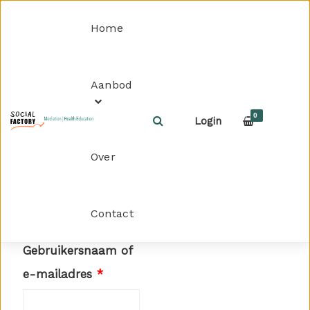
Home
Aanbod
Home
Mijn bestellingen
Mijn bestellingen
0
Login
Over
Login
Contact
Gebruikersnaam of
Vereist
e-mailadres
*