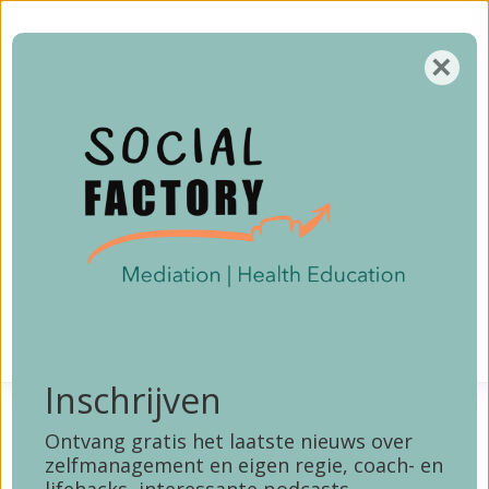
Home
×
Cursusaanbod
Aanbod
0
Login
Over
Contact
Inschrijven
Ontvang gratis het laatste nieuws over
zelfmanagement en eigen regie, coach- en
De PraatWijzer