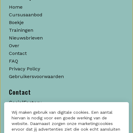
Home
Cursusaanbod
Boekje
Trainingen
Nieuwsbrieven
Over
Contact
FAQ
Privacy Policy
Gebruikersvoorwaarden
Contact
SocialFactory
Kratonkade, 712
Wij maken gebruik van digitale cookies. Een aantal
hiervan is nodig voor een goede werking van de
3024 EX Rotterdam
website. Daarnaast zorgen onze marketingcookies
ervoor dat jij advertenties ziet die ook echt aansluiten
KvK: 60006188