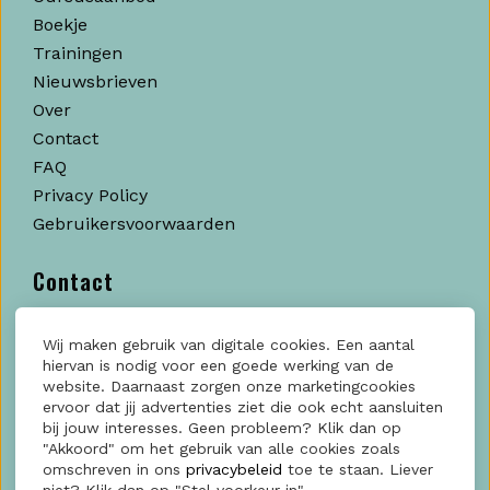
Boekje
Trainingen
Nieuwsbrieven
Over
Contact
FAQ
Privacy Policy
Gebruikersvoorwaarden
Contact
SocialFactory
Wij maken gebruik van digitale cookies. Een aantal
Kratonkade, 712
hiervan is nodig voor een goede werking van de
3024 EX Rotterdam
website. Daarnaast zorgen onze marketingcookies
ervoor dat jij advertenties ziet die ook echt aansluiten
KvK: 60006188
bij jouw interesses. Geen probleem? Klik dan op
"Akkoord" om het gebruik van alle cookies zoals
Contact?
Klik hier
omschreven in ons
privacybeleid
toe te staan. Liever
niet? Klik dan op "Stel voorkeur in".