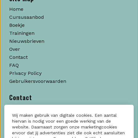
Home
Cursusaanbod
Boekje
Trainingen
Nieuwsbrieven
Over
Contact
FAQ
Privacy Policy
Gebruikersvoorwaarden
Contact
SocialFactory
Wij maken gebruik van digitale cookies. Een aantal
Kratonkade, 712
hiervan is nodig voor een goede werking van de
3024 EX Rotterdam
website. Daarnaast zorgen onze marketingcookies
ervoor dat jij advertenties ziet die ook echt aansluiten
KvK: 60006188