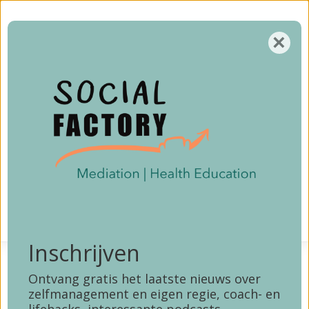
Home
×
Aanbod
0
Login
Gebruikersvoorwaarden
Over
Voorwaarden Maatos (LMS)
Contact
Inschrijven
Ontvang gratis het laatste nieuws over
zelfmanagement en eigen regie, coach- en