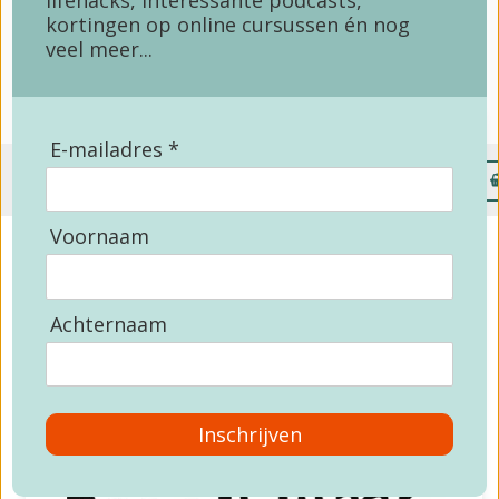
lifehacks, interessante podcasts,
kortingen op online cursussen én nog
Matthijs Rumke
veel meer...
E-mailadres *
Menu
Voornaam
Communicatie is de sleutel tot succesvolle
relaties, zowel op het werk als privé. Maar
vaak stuiten we op misverstanden, aannames,
Achternaam
en ineffectieve gesprekken. Het 12-weekse
Praat Wijzer
oefenprogramma helpt jou om
deze valkuilen te vermijden en je
communicatievaardigheden op een duurzame
Inschrijven
manier te verbeteren, zonder dat je dure
cursussen hoeft te volgen.