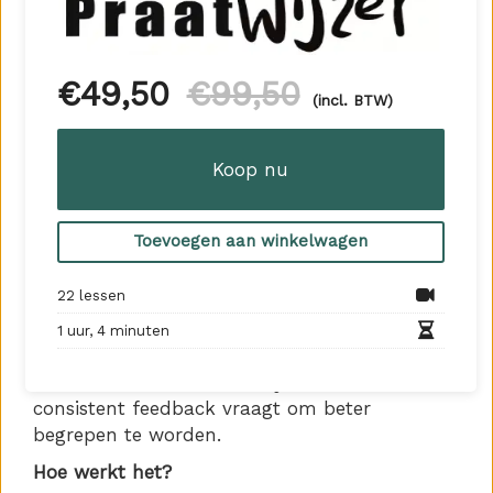
Cursusopzet:
Dit programma biedt jou een gestructureerde,
zelfgeleide weg naar betere communicatie.
€
49,50
€
99,50
Het is gebaseerd op de 10 belangrijkste
(incl. BTW)
inzichten en 6 veelvoorkomende valkuilen uit
Praat Wijzer
, een praktische gids voor
Koop nu
effectieve communicatie.
In deze cursus leer je hoe je:
Toevoegen aan winkelwagen
•Misverstanden voorkomt door aannames in
communicatie te herkennen en te doorbreken.
22 lessen
•Betere gesprekken voert door actief te
1 uur, 4 minuten
luisteren en empathisch te reageren.
•Heldere doelen stelt voor je communicatie en
consistent feedback vraagt om beter
begrepen te worden.
Hoe werkt het?