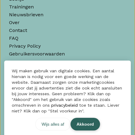
Trainingen
Nieuwsbrieven
Over
Contact
FAQ
Privacy Policy
Gebruikersvoorwaarden
Contact
Wij maken gebruik van digitale cookies. Een aantal
hiervan is nodig voor een goede werking van de
SocialFactory
website. Daarnaast zorgen onze marketingcookies
ervoor dat jij advertenties ziet die ook echt aansluiten
Kratonkade, 712
bij jouw interesses. Geen probleem? Klik dan op
3024 EX Rotterdam
"Akkoord" om het gebruik van alle cookies zoals
omschreven in ons
privacybeleid
toe te staan. Liever
KvK: 60006188
niet? Klik dan op "Stel voorkeur in".
Contact?
Klik hier
Wijs alles af
Akkoord
TOP